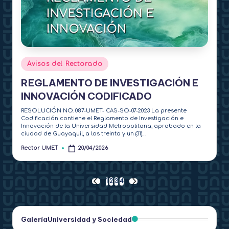
Publicado
Avisos del Rectorado
en
REGLAMENTO DE INVESTIGACIÓN E
INNOVACIÓN CODIFICADO
RESOLUCIÓN NO. 087-UMET- CAS-SO-07-2023 La presente
Codificación contiene el Reglamento de Investigación e
Innovación de la Universidad Metropolitana, aprobado en la
ciudad de Guayaquil, a los treinta y un (31)…
Rector UMET
20/04/2026
Publicado
por
Paginación
1
2
3
4
PÁGINA
SIGUIENTE
ANTERIOR
PÁGINA
de
Galería
Universidad y Sociedad
entradas