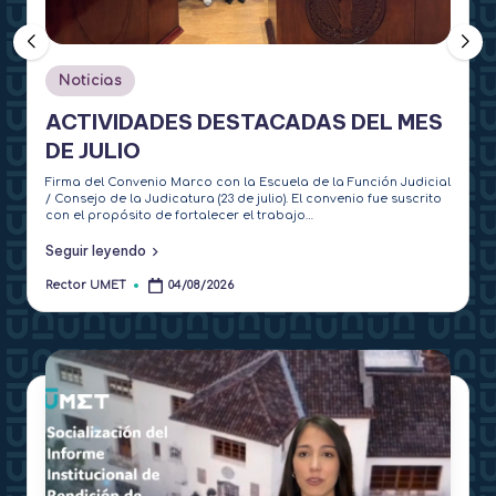
t
o
Publicado
Noticias
r
en
ACTIVIDADES DESTACADAS DEL MES
a
DE JULIO
d
Firma del Convenio Marco con la Escuela de la Función Judicial
o
/ Consejo de la Judicatura (23 de julio). El convenio fue suscrito
con el propósito de fortalecer el trabajo…
Seguir leyendo
Rector UMET
04/08/2026
Publicado
por