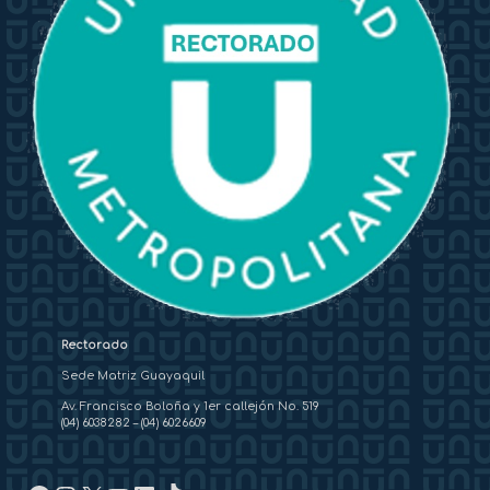
Rectorado
Sede Matriz Guayaquil
Av. Francisco Boloña y 1er callejón No. 519
(04) 6038282
–
(04) 6026609