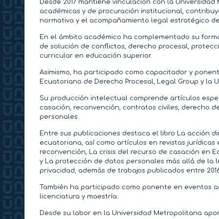
Desde 2017 mantiene vinculación con la Universidad
académicas y de procuración institucional, contribuye
normativa y el acompañamiento legal estratégico de l
En el ámbito académico ha complementado su formaci
de solución de conflictos, derecho procesal, protec
curricular en educación superior.
Asimismo, ha participado como capacitador y ponente 
Ecuatoriano de Derecho Procesal, Legal Group y la Un
Su producción intelectual comprende artículos espec
casación, reconvención, contratos civiles, derecho d
personales.
Entre sus publicaciones destaca el libro La acción di
ecuatoriana, así como artículos en revistas jurídicas 
reconvención, La crisis del recurso de casación en Ec
y La protección de datos personales más allá de la le
privacidad, además de trabajos publicados entre 2016
También ha participado como ponente en eventos aca
licenciatura y maestría.
Desde su labor en la Universidad Metropolitana aport