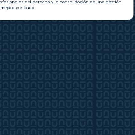
profesionales del derecho y la consolidación de una gestión
a mejora continua.