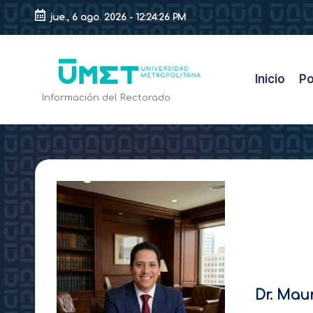
jue., 6 ago. 2026
-
12:24:27 PM
Saltar
al
contenido
Inicio
Po
B
Información del Rectorado
l
o
g
d
e
l
Dr. Mau
R