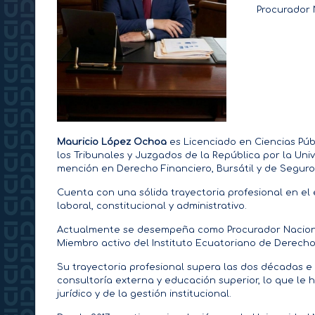
Procurador 
e
c
t
o
r
Mauricio López Ochoa
es Licenciado en Ciencias Púb
los Tribunales y Juzgados de la República por la Un
a
mención en Derecho Financiero, Bursátil y de Seguro
Cuenta con una sólida trayectoria profesional en el ej
d
laboral, constitucional y administrativo.
o
Actualmente se desempeña como Procurador Nacional
Miembro activo del Instituto Ecuatoriano de Derecho 
Su trayectoria profesional supera las dos décadas e i
consultoría externa y educación superior, lo que le ha
jurídico y de la gestión institucional.