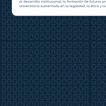
al desarrollo institucional, la formación de futuros 
universitaria sustentada en la legalidad, la ética y l