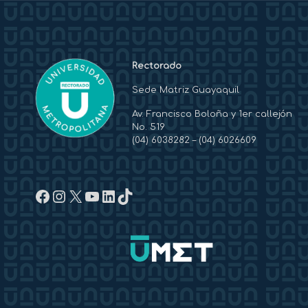
Rectorado
Sede Matriz Guayaquil
Av. Francisco Boloña y 1er callejón
No. 519
(04) 6038282
–
(04) 6026609
Facebook
Instagram
X
YouTube
LinkedIn
TikTok