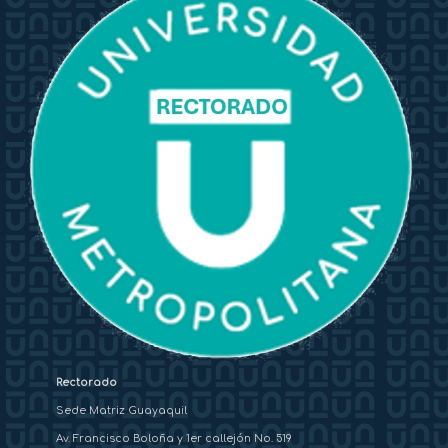
Rectorado
Sede Matriz Guayaquil
Av. Francisco Boloña y 1er callejón No. 519