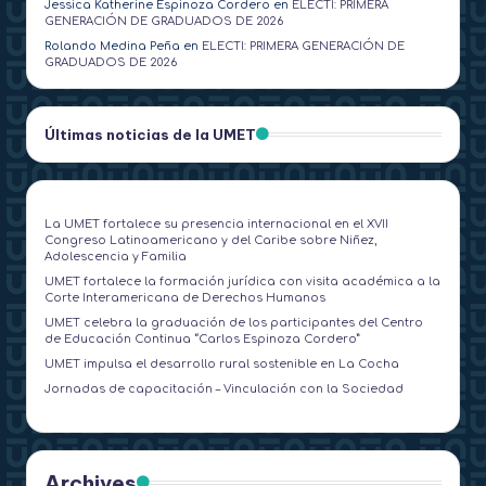
Jessica Katherine Espinoza Cordero
en
ELECTI: PRIMERA
GENERACIÓN DE GRADUADOS DE 2026
Rolando Medina Peña
en
ELECTI: PRIMERA GENERACIÓN DE
GRADUADOS DE 2026
Últimas noticias de la UMET
La UMET fortalece su presencia internacional en el XVII
Congreso Latinoamericano y del Caribe sobre Niñez,
Adolescencia y Familia
UMET fortalece la formación jurídica con visita académica a la
Corte Interamericana de Derechos Humanos
UMET celebra la graduación de los participantes del Centro
de Educación Continua “Carlos Espinoza Cordero”
UMET impulsa el desarrollo rural sostenible en La Cocha
Jornadas de capacitación – Vinculación con la Sociedad
Archives