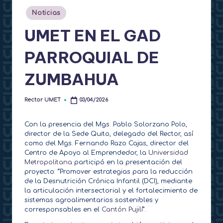
t
Publicado
Noticias
en
o
UMET EN EL GAD
r
PARROQUIAL DE
a
ZUMBAHUA
d
o
Rector UMET
03/04/2026
Publicado
por
Con la presencia del Mgs. Pablo Solorzano Polo,
director de la Sede Quito, delegado del Rector, así
como del Mgs. Fernando Razo Cajas, director del
Centro de Apoyo al Emprendedor, la
Universidad
Metropolitana
participó en la presentación del
proyecto: “Promover estrategias para la reducción
de la Desnutrición Crónica Infantil (DCI), mediante
la articulación intersectorial y el fortalecimiento de
sistemas agroalimentarios sostenibles y
corresponsables en el
Cantón Pujilí
”.