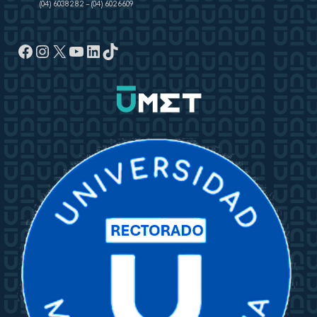
(04) 6038282
–
(04) 6026609
Facebook
Instagram
X
YouTube
LinkedIn
TikTok