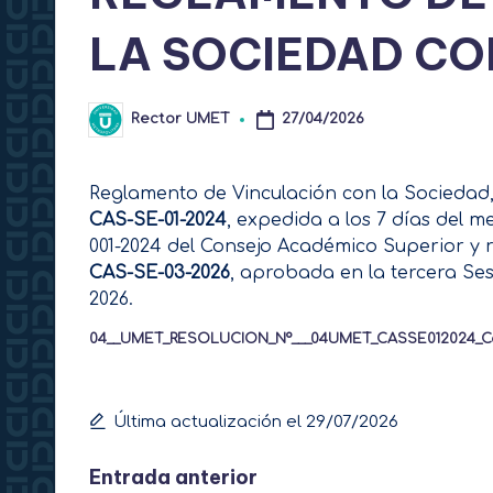
LA SOCIEDAD CO
Rector UMET
27/04/2026
Publicado
por
Reglamento de Vinculación con la Socieda
CAS-SE-01-2024
, expedida a los 7 días del m
001-2024 del Consejo Académico Superior y
CAS-SE-03-2026
, aprobada en la tercera Se
2026.
04__UMET_RESOLUCION_Nº___04UMET_CASSE012024_Cod
Última actualización el 29/07/2026
Navegación
Entrada anterior