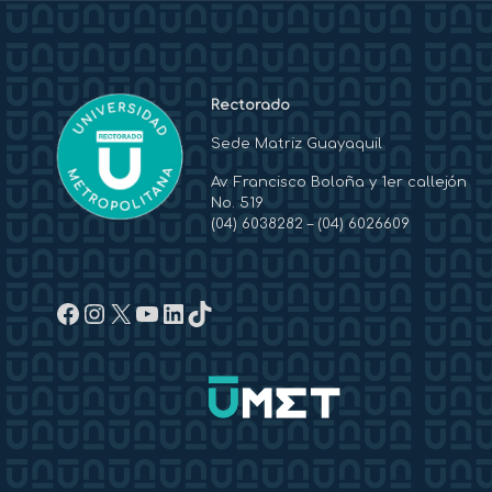
Rectorado
Sede Matriz Guayaquil
Av. Francisco Boloña y 1er callejón
No. 519
(04) 6038282
–
(04) 6026609
Facebook
Instagram
X
YouTube
LinkedIn
TikTok