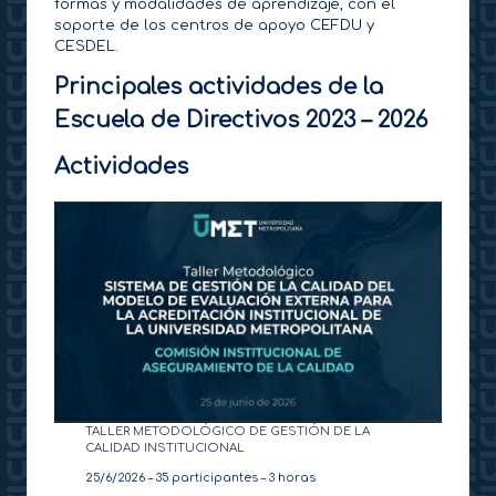
formas y modalidades de aprendizaje, con el
t
soporte de los centros de apoyo CEFDU y
CESDEL.
o
Principales actividades de la
r
Escuela de Directivos 2023 – 2026
a
Actividades
d
o
TALLER METODOLÓGICO DE GESTIÓN DE LA
CALIDAD INSTITUCIONAL
25/6/2026 – 35 participantes – 3 horas