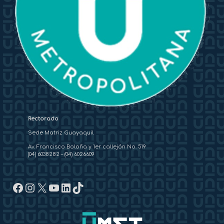
Rectorado
Sede Matriz Guayaquil
Av. Francisco Boloña y 1er callejón No. 519
(04) 6038282
–
(04) 6026609
Facebook
Instagram
X
YouTube
LinkedIn
TikTok