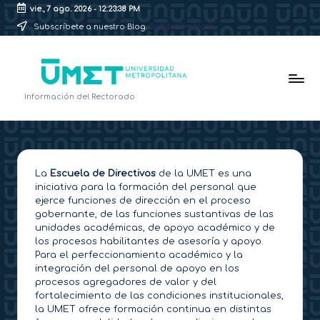
vie., 7 ago. 2026
-
12:23:39 PM
Subscríbete a nuestro Blog.
Subscribe Now!
Saltar
al
contenido
B
Información del Rectorado
l
o
g
La
Escuela de Directivos
de la UMET es una
iniciativa para la formación del personal que
d
ejerce funciones de dirección en el proceso
e
gobernante, de las funciones sustantivas de las
unidades académicas, de apoyo académico y de
l
los procesos habilitantes de asesoría y apoyo.
Para el perfeccionamiento académico y la
R
integración del personal de apoyo en los
procesos agregadores de valor y del
e
fortalecimiento de las condiciones institucionales,
c
la UMET ofrece formación continua en distintas