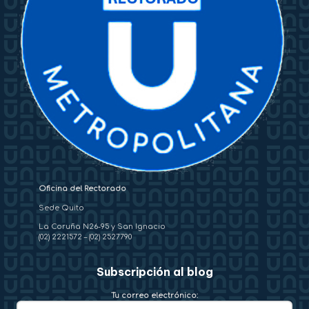
Oficina del Rectorado
Sede Quito
La Coruña N26-95 y San Ignacio
(02) 2221572
–
(02) 2527790
Subscripción al blog
Tu correo electrónico: