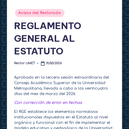
t
Publicado
Avisos del Rectorado
o
en
REGLAMENTO
r
a
GENERAL AL
d
ESTATUTO
o
Rector UMET
31/03/2026
Publicado
por
Aprobado en la tercera sesión extraordinaria del
Consejo Académico Superior de la Universidad
Metropolitana, llevada a cabo a los veinticuatro
días del mes de marzo del 2026.
Con corrección de error en fechas
.
El RGE establece los elementos normativos
institucionales dispuestos en el Estatuto al nivel
orgánico y funcional con el fin de implementar el
modelo educativo y pedagógico de la Universidad