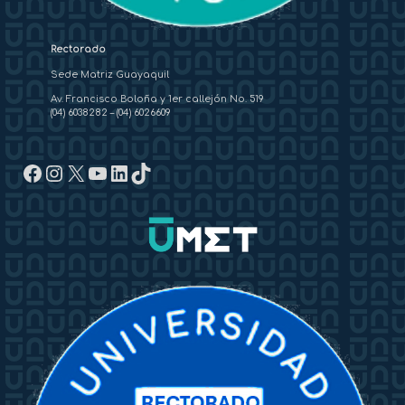
Rectorado
Sede Matriz Guayaquil
Av. Francisco Boloña y 1er callejón No. 519
(04) 6038282
–
(04) 6026609
Facebook
Instagram
X
YouTube
LinkedIn
TikTok