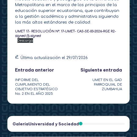
Metropolitana en el marco de los principios de la
educación superior ecuatoriana, que contribuyan
a la gestión académica y administrativa siguiendo
los más altos estándares de calidad.
UMET 17.- RESOLUCIÓN Nº. 17-UMET- CAS-SE-03-2026-RGE R2-
signed (1)-signed
Descarga
Última actualización el 29/07/2026
Navegación
Entrada anterior
Siguiente entrada
INFORME DEL
UMET EN EL GAD
de
CUMPLIMIENTO DEL
PARROQUIAL DE
OBJETIVO ESTRATÉGICO
ZUMBAHUA
entradas
No. 2 EN EL AÑO 2025
Galería
Universidad y Sociedad