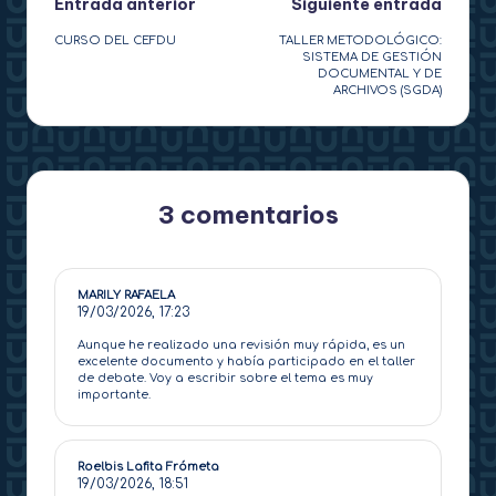
Navegación
Entrada anterior
Siguiente entrada
CURSO DEL CEFDU
TALLER METODOLÓGICO:
de
SISTEMA DE GESTIÓN
DOCUMENTAL Y DE
entradas
ARCHIVOS (SGDA)
3 comentarios
MARILY RAFAELA
19/03/2026,
17:23
Aunque he realizado una revisión muy rápida, es un
excelente documento y había participado en el taller
de debate. Voy a escribir sobre el tema es muy
importante.
Roelbis Lafita Frómeta
19/03/2026,
18:51