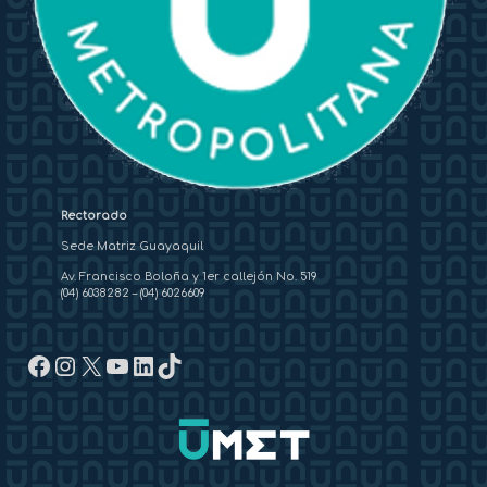
Rectorado
Sede Matriz Guayaquil
Av. Francisco Boloña y 1er callejón No. 519
(04) 6038282
–
(04) 6026609
Facebook
Instagram
X
YouTube
LinkedIn
TikTok