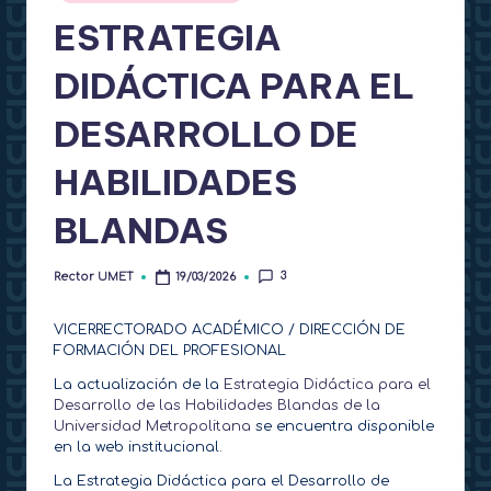
t
ESTRATEGIA
o
DIDÁCTICA PARA EL
r
DESARROLLO DE
a
d
HABILIDADES
o
BLANDAS
3
Rector UMET
19/03/2026
Publicado
por
VICERRECTORADO ACADÉMICO / DIRECCIÓN DE
FORMACIÓN DEL PROFESIONAL
La actualización de la
Estrategia Didáctica para el
Desarrollo de las Habilidades Blandas de la
Universidad Metropolitana
se encuentra disponible
en la web institucional.
La Estrategia Didáctica para el Desarrollo de