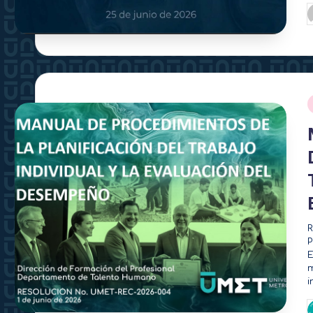
P
p
R
P
E
m
i