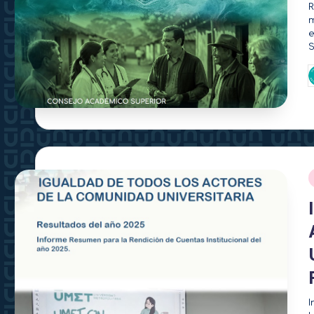
R
m
e
S
P
p
I