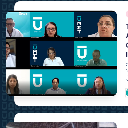
C
M
I
i
P
p