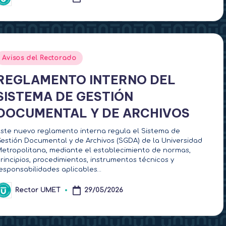
ublicado
or
Publicado
Avisos del Rectorado
en
REGLAMENTO INTERNO DEL
SISTEMA DE GESTIÓN
DOCUMENTAL Y DE ARCHIVOS
ste nuevo reglamento interna regula el Sistema de
estión Documental y de Archivos (SGDA) de la Universidad
etropolitana, mediante el establecimiento de normas,
rincipios, procedimientos, instrumentos técnicos y
esponsabilidades aplicables…
Rector UMET
29/05/2026
ublicado
or