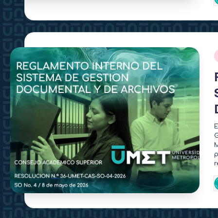
P
p
E
G
M
p
r
P
p