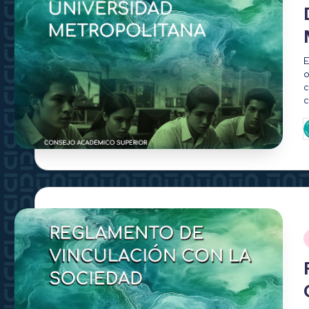
E
o
c
c
P
p