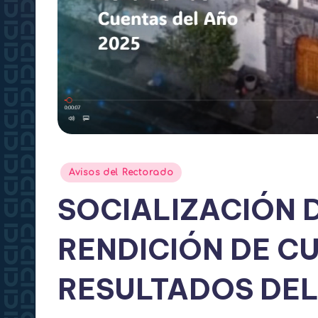
e
c
t
o
r
a
Publicado
Avisos del Rectorado
en
d
SOCIALIZACIÓN 
o
RENDICIÓN DE C
RESULTADOS DEL