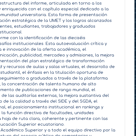
structura del informe, articulada en torno a los
 y enriquecida con el capítulo especial dedicado a la
omunidad universitaria. Esta forma de presentación
ficación estratégica de la UMET y los logros alcanzados
entes, estudiantes, trabajadores y graduados
titucional.
orme con la identificación de las dieciséis
fíos institucionales. Esta autoevaluación crítica y
a e innovación de la oferta académica, el
nicación, publicidad, mercadeo y admisiones, la mejora
ementación del plan estratégico de transformación
d y recursos de aulas y salas virtuales, el desarrollo de
tudiantil, el énfasis en la titulación oportuna de
 seguimiento a graduados a través de la plataforma
s, la concentración de talento humano de alto
emento de publicaciones de rango mundial, el
e las auditorías externas, la mejora sustantiva del
 de la calidad a través del SIDE y del SGDA, el
al, el posicionamiento institucional en rankings y
e la función directiva de facultades, unidades
hoja de ruta clara, coherente y pertinente con las
ducación Superior ecuatoriano.
o Académico Superior y a todo el equipo directivo por la