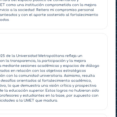
ertura del espacio público de comentarios y
UMET como una institución comprometida con la mejora
rvicio a la sociedad. Reitero mi compromiso personal
lanteados y con el aporte sostenido al fortalecimiento
íodos.
25 de la Universidad Metropolitana refleja un
n la transparencia, la participación y la mejora
da mediante sesiones académicas y espacios de diálogo
ados en relación con los objetivos estratégicos
ción con la comunidad universitaria. Asimismo, resulta
s desafíos orientados al fortalecimiento académico,
tivo, lo que demuestra una visión crítica y prospectiva
de la educación superior. Estos logros no hubieran sido
e profesores y estudiantes en la base, por supuesto con
elicidades a la UMET que madura.