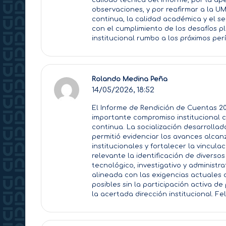
calidad técnica del informe, por la ap
observaciones, y por reafirmar a la 
continua, la calidad académica y el se
con el cumplimiento de los desafíos p
institucional rumbo a los próximos per
Rolando Medina Peña
14/05/2026,
18:52
El Informe de Rendición de Cuentas 20
importante compromiso institucional co
continua. La socialización desarrolla
permitió evidenciar los avances alcanz
institucionales y fortalecer la vincula
relevante la identificación de diverso
tecnológico, investigativo y administra
alineada con las exigencias actuales 
posibles sin la participación activa d
la acertada dirección institucional. F