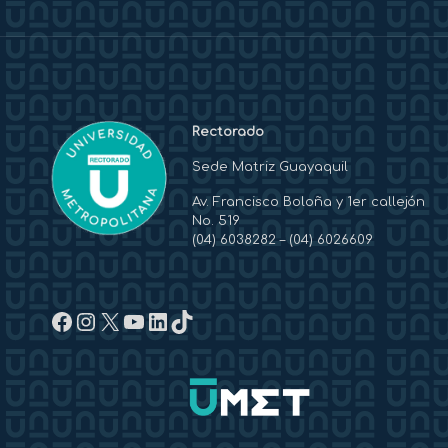
Rectorado
Sede Matriz Guayaquil
Av. Francisco Boloña y 1er callejón
No. 519
(04) 6038282
–
(04) 6026609
Facebook
Instagram
X
YouTube
LinkedIn
TikTok