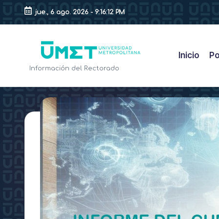
jue., 6 ago. 2026
-
9:16:13 PM
Saltar
al
contenido
Inicio
Po
B
Información del Rectorado
l
o
g
d
e
l
R