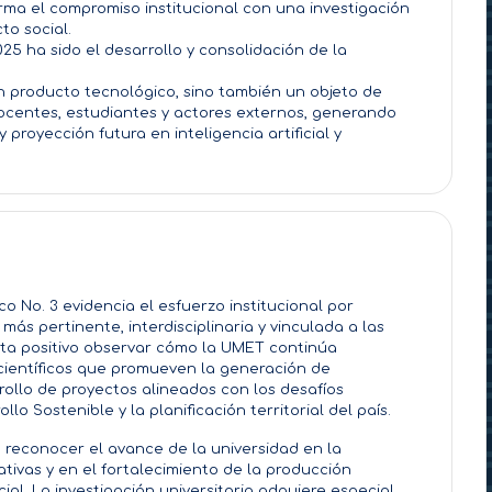
rma el compromiso institucional con una investigación
to social.
025 ha sido el desarrollo y consolidación de la
n producto tecnológico, sino también un objeto de
docentes, estudiantes y actores externos, generando
 proyección futura en inteligencia artificial y
co No. 3 evidencia el esfuerzo institucional por
más pertinente, interdisciplinaria y vinculada a las
lta positivo observar cómo la UMET continúa
científicos que promueven la generación de
rollo de proyectos alineados con los desafíos
lo Sostenible y la planificación territorial del país.
 reconocer el avance de la universidad en la
tivas y en el fortalecimiento de la producción
ial. La investigación universitaria adquiere especial