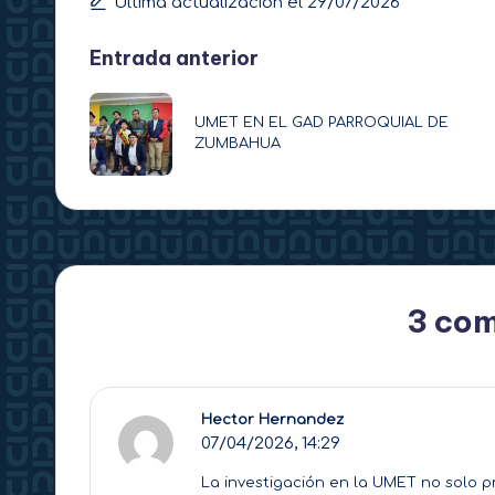
Última actualización el 29/07/2026
Navegación
Entrada anterior
de
UMET EN EL GAD PARROQUIAL DE
ZUMBAHUA
entradas
3 com
Hector Hernandez
07/04/2026,
14:29
La investigación en la UMET no solo p